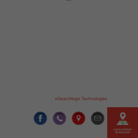
ACCUEIL
PRODUITS
OÙ ACHETER
NOTRE HISTOIRE
CAMPAGNE DE FINANCEMENT
CONTACTEZ-NOUS
Téléphone :
819 295-3325
Fax : 819 295-5371
© 2017 MASSIBEC. Tous les droits sont réservés |
Conçu par :
eSearchlogix Technologies